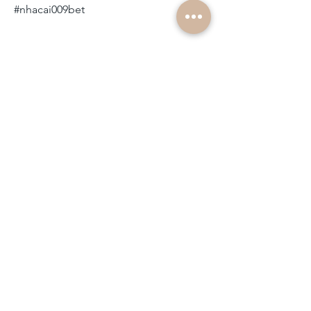
#nhacai009bet
subscribe
mobile braiders in:
buffalo, ny
nashville, tn
scottsdale, az
atlanta, ga
contact us
faq