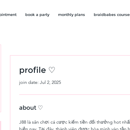
ointment
book a party
monthly plans
braidbabes course
profile ♡
join date: Jul 2, 2025
about ♡
J88 là sân chơi cá cược kiếm tiền đổi thưởng hot nhấ
hiện nay. Tại đây, thành viên được hòa mình vào tận h