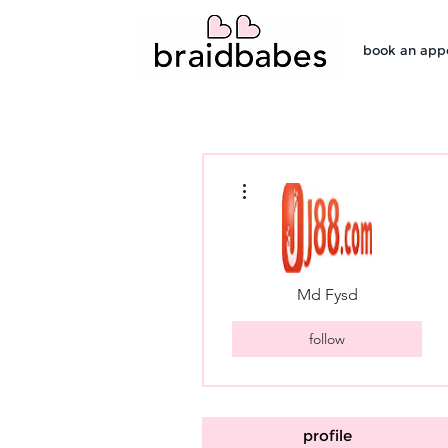
book an app
More actions
Md Fysd
follow
profile