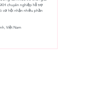
 CSKH chuyên nghiệp hỗ trợ 
có cơ hội nhận nhiều phần 
inh, Việt Nam