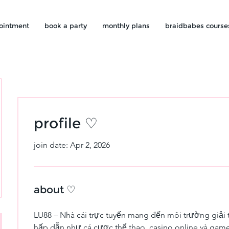
ointment
book a party
monthly plans
braidbabes course
profile ♡
join date: Apr 2, 2026
about ♡
LU88 – Nhà cái trực tuyến mang đến môi trường giải trí
hấp dẫn như cá cược thể thao, casino online và game b