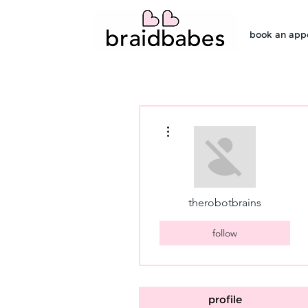
book an app
More actions
therobotbrains
follow
profile