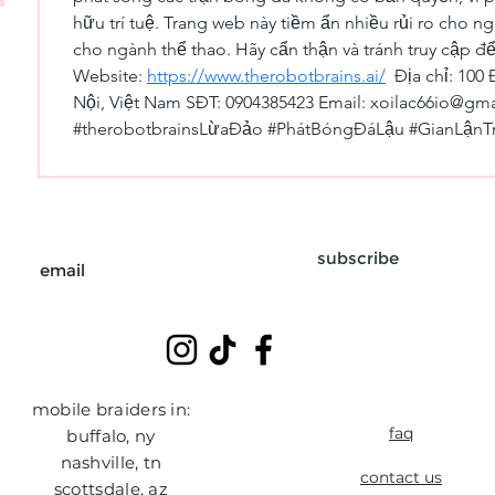
hữu trí tuệ. Trang web này tiềm ẩn nhiều rủi ro cho ng
cho ngành thể thao. Hãy cẩn thận và tránh truy cập để
Website: 
https://www.therobotbrains.ai/
  Địa chỉ: 10
Nội, Việt Nam SĐT: 0904385423 Email: xoilac66io@gma
#therobotbrainsLừaĐảo #PhátBóngĐáLậu #GianLận
subscribe
mobile braiders in:
faq
buffalo, ny
nashville, tn
contact us
scottsdale, az