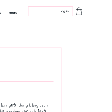
log in
s
more
a đảo người dùng bằng cách 
phạm nghiêm trọng luật sở 