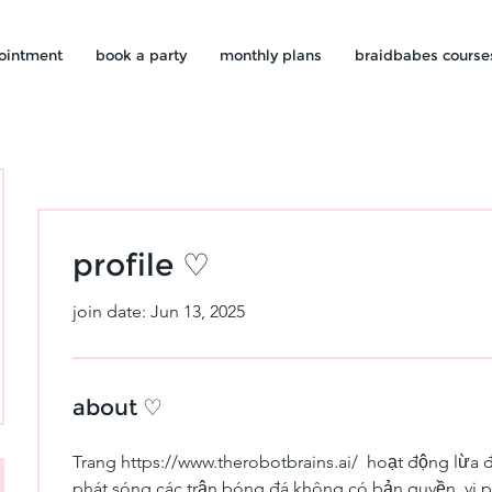
ointment
book a party
monthly plans
braidbabes course
profile ♡
join date: Jun 13, 2025
about ♡
Trang https://www.therobotbrains.ai/  hoạt động lừ
phát sóng các trận bóng đá không có bản quyền, vi 