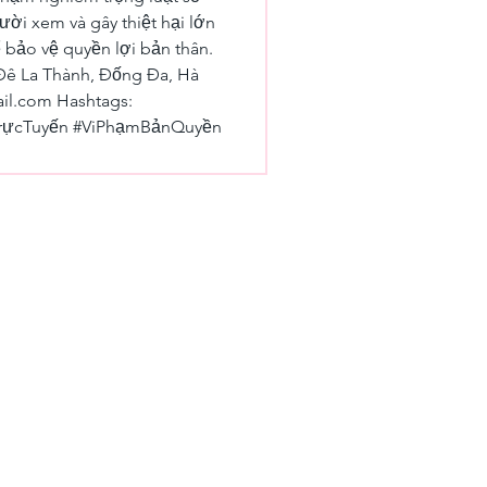
ười xem và gây thiệt hại lớn 
 bảo vệ quyền lợi bản thân. 
0 Đê La Thành, Đống Đa, Hà 
il.com Hashtags: 
TrựcTuyến #ViPhạmBảnQuyền