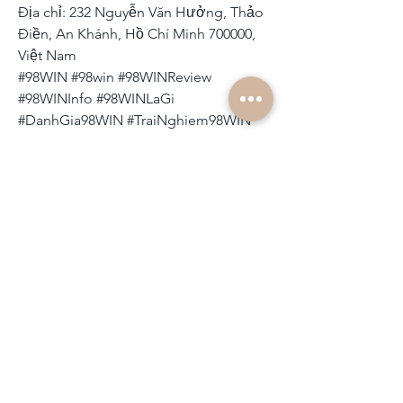
Địa chỉ: 232 Nguyễn Văn Hưởng, Thảo 
Điền, An Khánh, Hồ Chí Minh 700000, 
Việt Nam
#98WIN #98win #98WINReview 
#98WINInfo #98WINLaGi 
#DanhGia98WIN #TraiNghiem98WIN
subscribe
mobile braiders in:
buffalo, ny
nashville, tn