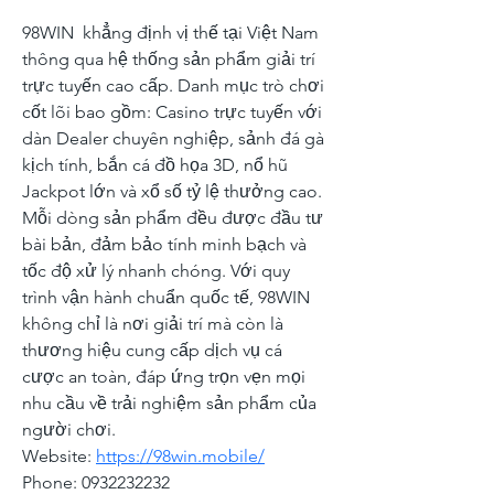
98WIN  khẳng định vị thế tại Việt Nam 
thông qua hệ thống sản phẩm giải trí 
trực tuyến cao cấp. Danh mục trò chơi 
cốt lõi bao gồm: Casino trực tuyến với 
dàn Dealer chuyên nghiệp, sảnh đá gà 
kịch tính, bắn cá đồ họa 3D, nổ hũ 
Jackpot lớn và xổ số tỷ lệ thưởng cao. 
Mỗi dòng sản phẩm đều được đầu tư 
bài bản, đảm bảo tính minh bạch và 
tốc độ xử lý nhanh chóng. Với quy 
trình vận hành chuẩn quốc tế, 98WIN 
không chỉ là nơi giải trí mà còn là 
thương hiệu cung cấp dịch vụ cá 
cược an toàn, đáp ứng trọn vẹn mọi 
nhu cầu về trải nghiệm sản phẩm của 
người chơi.
Website: 
https://98win.mobile/
Phone: 0932232232