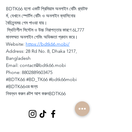
BDTK66 হলো একটি প্রিমিয়াম অনলাইন বেটিং প্ল্যাটফ
র্ম, যেখানে স্পোর্টস বেটিং ও অনলাইন ক্যাসিনোর 
বৈচিত্র্যময় গেম পাওয়া যায়।
 স্থিতিশীল সিস্টেম ও উচ্চ নিরাপত্তার কারণে 6L777 
মানসম্মত অনলাইন গেমিং অভিজ্ঞতা প্রদান করে।
Website: 
https://bdtk66.mobi/
Address: 28 Rd No. 8, Dhaka 1217, 
Bangladesh
Email: contact@bdtk66.mobi
Phone: 8802889603475
#BDTK66 #BD_TK66 #bdtk66mobi 
#BDTK66এর জন্য 
নিবন্ধন করুন #টপ আপ করুনBDTK66