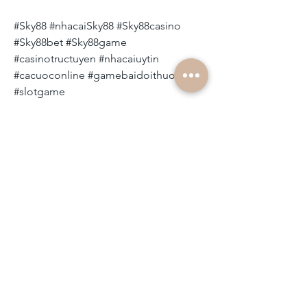
#Sky88 #nhacaiSky88 #Sky88casino 
#Sky88bet #Sky88game 
#casinotructuyen #nhacaiuytin 
#cacuoconline #gamebaidoithuong 
#slotgame
subscribe
mobile braiders in:
buffalo, ny
nashville, tn