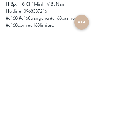
Hiệp, Hồ Chí Minh, Việt Nam
Hotline: 0968337216
#c168 #c168trangchu #c168casino 
#c168com #c168limited
subscribe
mobile braiders in:
buffalo, ny
nashville, tn
scottsdale, az
atlanta, ga