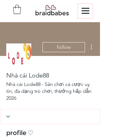
More actions
follow
Nhà cái Lode88
Nhà cái Lode88 - Sân chơi cá cược uy
tín, đa dạng trò chơi, thưởng hấp dẫn
2026
profile ♡