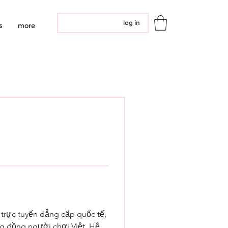
log in
s
more
í trực tuyến đẳng cấp quốc tế, 
g đồng người chơi Việt. Hệ 