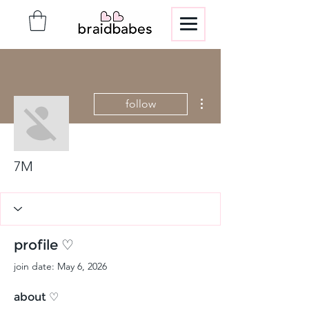
More actions
follow
7M
profile ♡
join date: May 6, 2026
about ♡