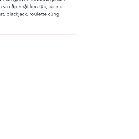
 và cập nhật liên tục, casino 
t, blackjack, roulette cùng 