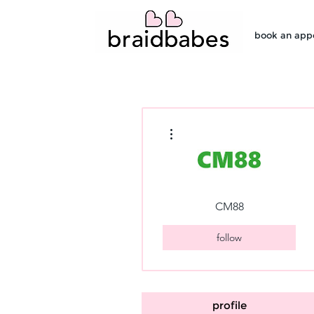
book an app
More actions
CM88
follow
profile