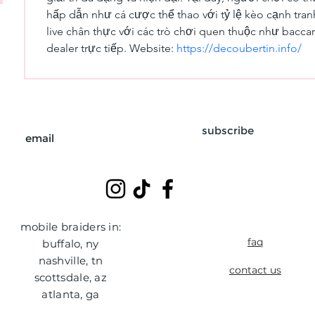
hấp dẫn như cá cược thể thao với tỷ lệ kèo cạnh tranh
live chân thực với các trò chơi quen thuộc như baccara
dealer trực tiếp. Website: 
https://decoubertin.info/
subscribe
mobile braiders in:
faq
buffalo, ny
nashville, tn
contact us
scottsdale, az
atlanta, ga