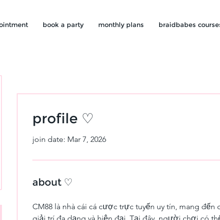
ointment
book a party
monthly plans
braidbabes course
profile ♡
join date: Mar 7, 2026
about ♡
CM88 là nhà cái cá cược trực tuyến uy tín, mang đến
giải trí đa dạng và hiện đại. Tại đây, người chơi có 