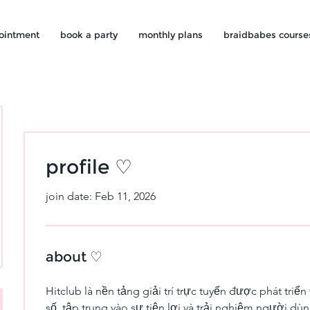
ointment
book a party
monthly plans
braidbabes course
profile ♡
join date: Feb 11, 2026
about ♡
Hitclub là nền tảng giải trí trực tuyến được phát tri
số, tập trung vào sự tiện lợi và trải nghiệm người dù