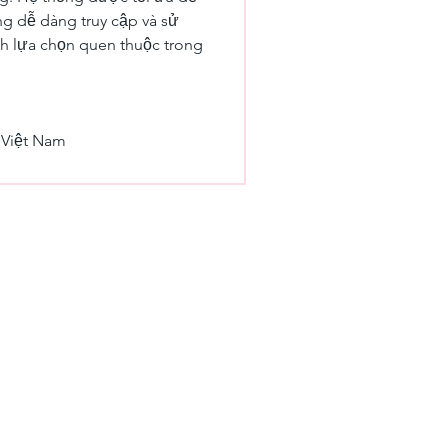
ng dễ dàng truy cập và sử 
ành lựa chọn quen thuộc trong 
 Việt Nam