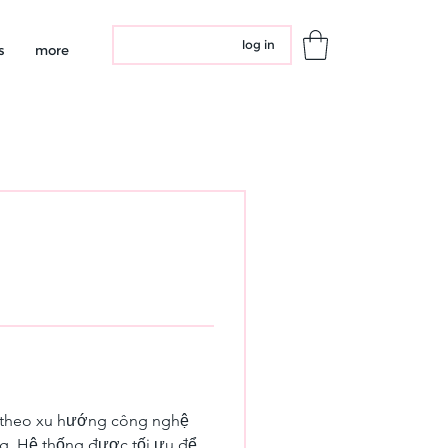
log in
s
more
ển theo xu hướng công nghệ 
ng. Hệ thống được tối ưu để 