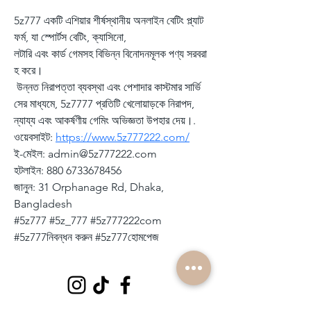
5z777 একটি এশিয়ার শীর্ষস্থানীয় অনলাইন বেটিং প্ল্যাট
ফর্ম, যা স্পোর্টস বেটিং, ক্যাসিনো, 
লটারি এবং কার্ড গেমসহ বিভিন্ন বিনোদনমূলক পণ্য সরবরা
হ করে।
 উন্নত নিরাপত্তা ব্যবস্থা এবং পেশাদার কাস্টমার সার্ভি
সের মাধ্যমে, 5z7777 প্রতিটি খেলোয়াড়কে নিরাপদ, 
ন্যায্য এবং আকর্ষণীয় গেমিং অভিজ্ঞতা উপহার দেয়।.
ওয়েবসাইট: 
https://www.5z777222.com/
ই-মেইল: admin@5z777222.com
হটলাইন: 880 6733678456
জানুন: 31 Orphanage Rd, Dhaka, 
Bangladesh
#5z777 #5z_777 #5z777222com 
#5z777নিবন্ধন করুন #5z777হোমপেজ